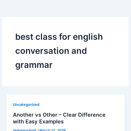
Skip
to
content
best class for english
conversation and
grammar
Uncategorized
Another vs Other – Clear Difference
with Easy Examples
globalworkinit
/
March 12, 2026