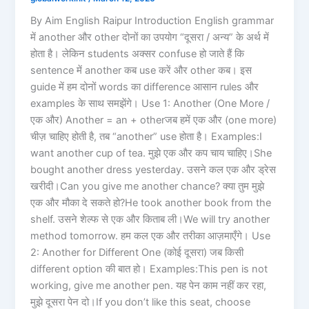
By Aim English Raipur Introduction English grammar
में another और other दोनों का उपयोग “दूसरा / अन्य” के अर्थ में
होता है। लेकिन students अक्सर confuse हो जाते हैं कि
sentence में another कब use करें और other कब। इस
guide में हम दोनों words का difference आसान rules और
examples के साथ समझेंगे। Use 1: Another (One More /
एक और) Another = an + otherजब हमें एक और (one more)
चीज़ चाहिए होती है, तब “another” use होता है। Examples:I
want another cup of tea. मुझे एक और कप चाय चाहिए।She
bought another dress yesterday. उसने कल एक और ड्रेस
खरीदी।Can you give me another chance? क्या तुम मुझे
एक और मौका दे सकते हो?He took another book from the
shelf. उसने शेल्फ से एक और किताब ली।We will try another
method tomorrow. हम कल एक और तरीका आज़माएँगे। Use
2: Another for Different One (कोई दूसरा) जब किसी
different option की बात हो। Examples:This pen is not
working, give me another pen. यह पेन काम नहीं कर रहा,
मुझे दूसरा पेन दो।If you don’t like this seat, choose