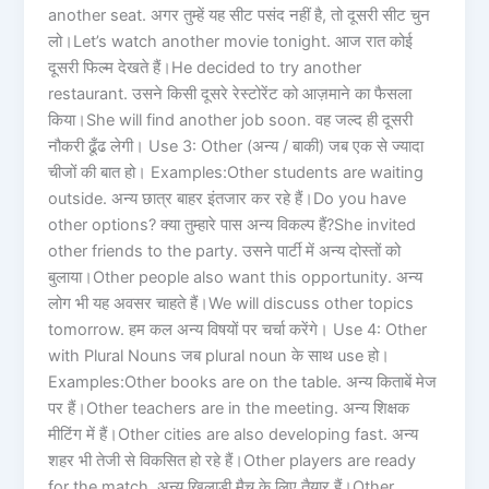
another seat. अगर तुम्हें यह सीट पसंद नहीं है, तो दूसरी सीट चुन
लो।Let’s watch another movie tonight. आज रात कोई
दूसरी फिल्म देखते हैं।He decided to try another
restaurant. उसने किसी दूसरे रेस्टोरेंट को आज़माने का फैसला
किया।She will find another job soon. वह जल्द ही दूसरी
नौकरी ढूँढ लेगी। Use 3: Other (अन्य / बाकी) जब एक से ज्यादा
चीजों की बात हो। Examples:Other students are waiting
outside. अन्य छात्र बाहर इंतजार कर रहे हैं।Do you have
other options? क्या तुम्हारे पास अन्य विकल्प हैं?She invited
other friends to the party. उसने पार्टी में अन्य दोस्तों को
बुलाया।Other people also want this opportunity. अन्य
लोग भी यह अवसर चाहते हैं।We will discuss other topics
tomorrow. हम कल अन्य विषयों पर चर्चा करेंगे। Use 4: Other
with Plural Nouns जब plural noun के साथ use हो।
Examples:Other books are on the table. अन्य किताबें मेज
पर हैं।Other teachers are in the meeting. अन्य शिक्षक
मीटिंग में हैं।Other cities are also developing fast. अन्य
शहर भी तेजी से विकसित हो रहे हैं।Other players are ready
for the match. अन्य खिलाड़ी मैच के लिए तैयार हैं।Other